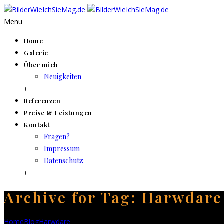
Menu
Home
Galerie
Über mich
Neuigkeiten
+
Referenzen
Preise & Leistungen
Kontakt
Fragen?
Impressum
Datenschutz
+
Archive for Tag: Harwdare
Home
Blog
Harwdare