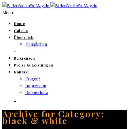
Menu
Home
Galerie
Über mich
Neuigkeiten
+
Referenzen
Preise & Leistungen
Kontakt
Fragen?
Impressum
Datenschutz
+
Archive for Category:
black & white