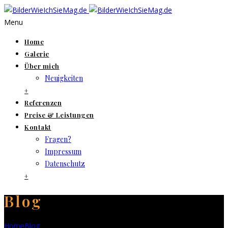
Menu
Home
Galerie
Über mich
Neuigkeiten
+
Referenzen
Preise & Leistungen
Kontakt
Fragen?
Impressum
Datenschutz
+
Blog
Home
Blog