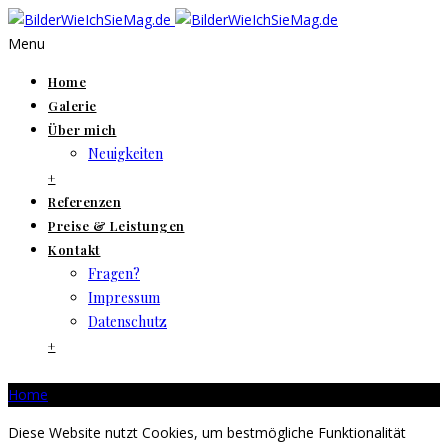
Menu
Home
Galerie
Über mich
Neuigkeiten
+
Referenzen
Preise & Leistungen
Kontakt
Fragen?
Impressum
Datenschutz
+
Home
Diese Website nutzt Cookies, um bestmögliche Funktionalität