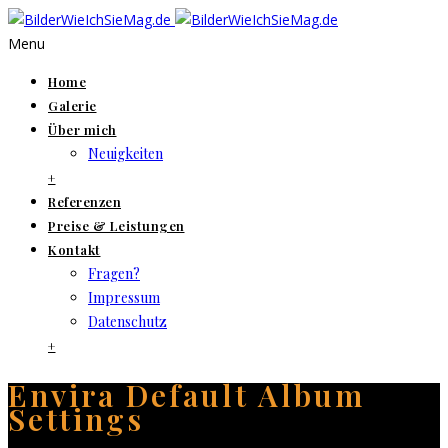
Menu
Home
Galerie
Über mich
Neuigkeiten
+
Referenzen
Preise & Leistungen
Kontakt
Fragen?
Impressum
Datenschutz
+
Envira Default Album
Settings